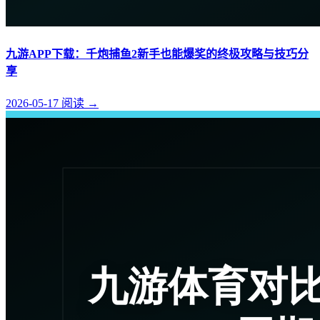
九游APP下载：千炮捕鱼2新手也能爆奖的终极攻略与技巧分
享
2026-05-17
阅读
→