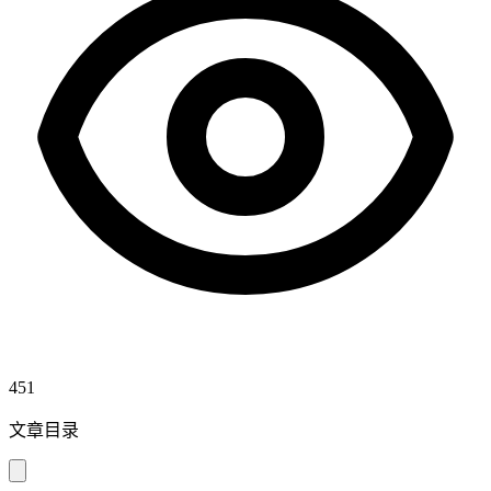
451
文章目录