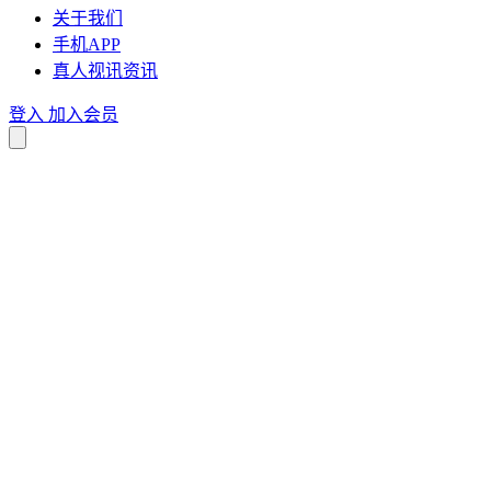
关于我们
手机APP
真人视讯资讯
登入
加入会员