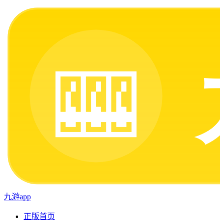
九游app
正版首页