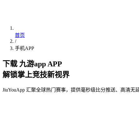
首页
/
手机APP
下载 九游app APP
解锁掌上竞技新视界
JiuYouApp 汇聚全球热门赛事，提供毫秒级比分推送、高