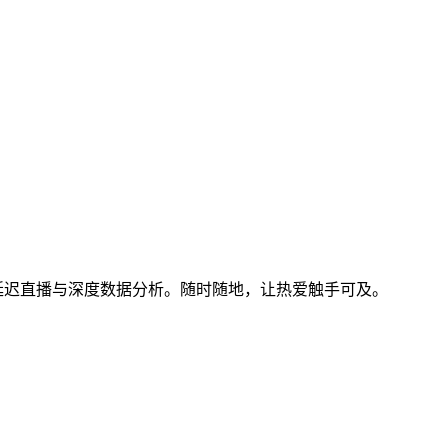
清无延迟直播与深度数据分析。随时随地，让热爱触手可及。