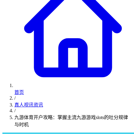
首页
/
真人视讯资讯
/
九游体育开户攻略：掌握主流九游游戏slots的吐分规律
与时机