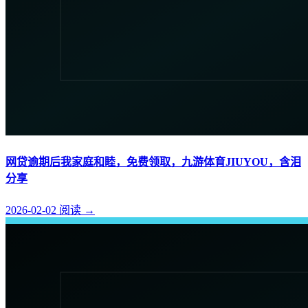
网贷逾期后我家庭和睦，免费领取，九游体育JIUYOU，含泪
分享
2026-02-02
阅读
→