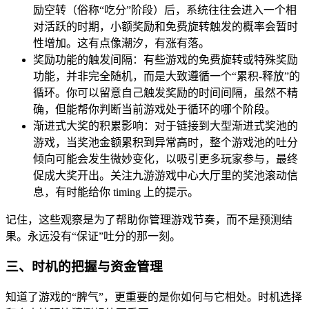
励空转（俗称“吃分”阶段）后，系统往往会进入一个相
对活跃的时期，小额奖励和免费旋转触发的概率会暂时
性增加。这有点像潮汐，有涨有落。
奖励功能的触发间隔：有些游戏的免费旋转或特殊奖励
功能，并非完全随机，而是大致遵循一个“累积-释放”的
循环。你可以留意自己触发奖励的时间间隔，虽然不精
确，但能帮你判断当前游戏处于循环的哪个阶段。
渐进式大奖的积累影响：对于链接到大型渐进式奖池的
游戏，当奖池金额累积到异常高时，整个游戏池的吐分
倾向可能会发生微妙变化，以吸引更多玩家参与，最终
促成大奖开出。关注九游游戏中心大厅里的奖池滚动信
息，有时能给你 timing 上的提示。
记住，这些观察是为了帮助你管理游戏节奏，而不是预测结
果。永远没有“保证”吐分的那一刻。
三、时机的把握与资金管理
知道了游戏的“脾气”，更重要的是你如何与它相处。时机选择