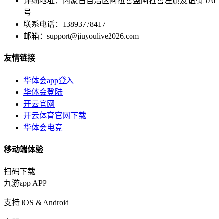
详细地址：内蒙古自治区阿拉善盟阿拉善左旗友谊街576
号
联系电话：13893778417
邮箱：
support@jiuyoulive2026.com
友情链接
华体会app登入
华体会登陆
开云官网
开云体育官网下载
华体会电竞
移动端体验
扫码下载
九游app APP
支持 iOS & Android