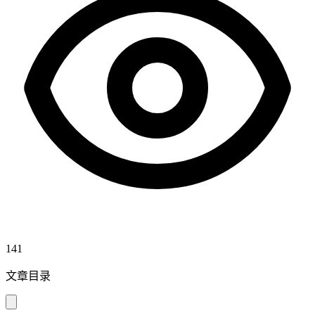
141
文章目录