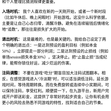
和个人管理比猜测规律更重要。
入场时机：
我个人喜欢在新的一天刚开始，或者一个新时段
（比如午休后、晚上闲暇时）开始游戏。这没什么科学依据，
主要是让自己心态归零，清醒冷静。避免在连续输钱后情绪化
地“追数”，那往往是损失扩大的开始。
退出时机：
这是最难的，也是最关键的。我给自己设定了两
个明确的退出点：一是达到预设的盈利目标（例如本金
50%），立即提走一部分利润；二是达到预设的止损线（例如
单场session损失本金30%），坚决停止。把“止盈止损”当成纪
律，能帮你锁住好运，减少厄运的伤害。
注码调整：
不要在游戏“吃分”期盲目加大注码试图翻本。相
反，在感觉游戏进入“冷淡期”时，可以适当调低注码，延长游
戏时间，等待周期转换。而在免费旋转或连续中小奖期间，可
以保持注码，享受红利。顺便提一下，在九游平台，新用户完
成开户即送彩金，这提供了非常好的起步资金，让你有机会用
更小的风险去熟悉不同游戏的特性，找到适合自己的节奏。