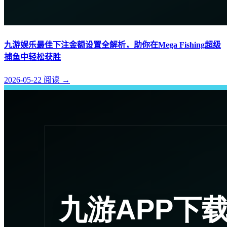
九游娱乐最佳下注金额设置全解析，助你在Mega Fishing超级
捕鱼中轻松获胜
2026-05-22
阅读
→